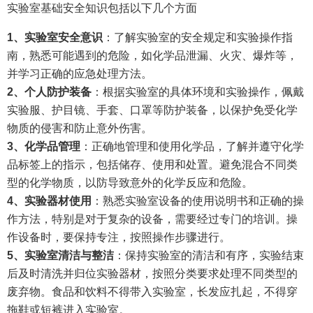
实验室基础安全知识包括以下几个方面
1
、
实验室安全意识
：了解实验室的安全规定和实验操作指
南，熟悉可能遇到的危险，如化学品泄漏、火灾、爆炸等，
并学习正确的应急处理方法。
2
、
个人防护装备
：根据实验室的具体环境和实验操作，佩戴
实验服、护目镜、手套、口罩等防护装备，以保护免受化学
物质的侵害和防止意外伤害。
3
、
化学品管理
：正确地管理和使用化学品，了解并遵守化学
品标签上的指示，包括储存、使用和处置。避免混合不同类
型的化学物质，以防导致意外的化学反应和危险。
4
、
实验器材使用
：熟悉实验室设备的使用说明书和正确的操
作方法，特别是对于复杂的设备，需要经过专门的培训。操
作设备时，要保持专注，按照操作步骤进行。
5
、
实验室清洁与整洁
：保持实验室的清洁和有序，实验结束
后及时清洗并归位实验器材，按照分类要求处理不同类型的
废弃物。食品和饮料不得带入实验室，长发应扎起，不得穿
拖鞋或短裤进入实验室。